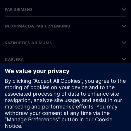
PAR SIEMENS
INFORMĀCIJA PAR UZŅĒMUMU
SAZINIETIES AR MUMS
KARJERA
©
Siemens
2026
Korporatīvā informācija
Privātuma politika
Sīkdatņu iestatījumi