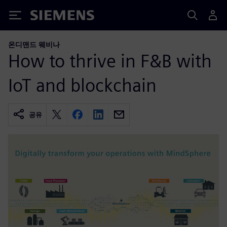
Siemens
온디맨드 웨비나
How to thrive in F&B with
IoT and blockchain
공유