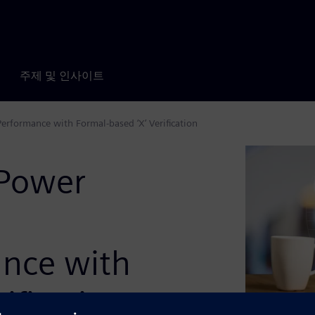
주제 및 인사이트
rformance with Formal-based ‘X’ Verification
 Power
ance with
ification