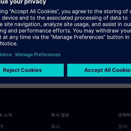
atic and formal-based
gn teams to root cause ‘X’
m real-world case studies of
NS 소개
회사 정보
연락하
개
회사
문의