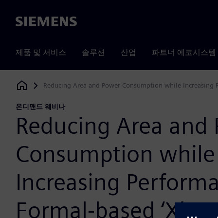
Siemens
제품 및 서비스
솔루션
산업
파트너 에코시스템
Reducing Area and Power Consumption while Increasing Pe
Siemens Digital Industries Software
온디맨드 웨비나
Reducing Area and
Consumption while
Increasing Perform
Formal-based ‘X’ Ver