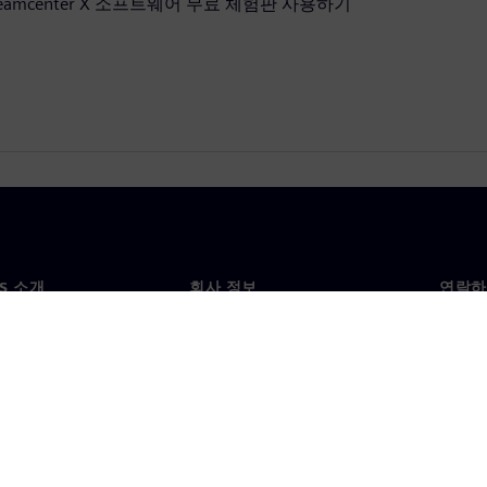
eamcenter X 소프트웨어 무료 체험판 사용하기
NS 소개
회사 정보
연락하
개
회사
문의
투자자 관계
각국 
료
전략