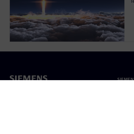
T
SIEME
회사 소
리더십
보도 자