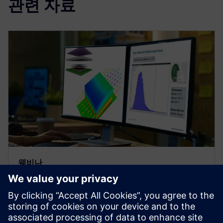
관련 자료
웨비나
Thermal analysis - influence of
variability on electronics
reliability