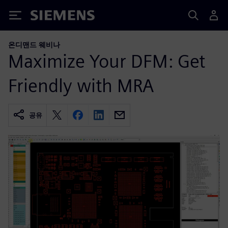
Siemens
온디맨드 웨비나
Maximize Your DFM: Get
Friendly with MRA
공유