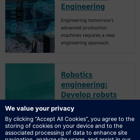
Engineering
Engineering tomorrow’s
advanced production
machines requires a new
engineering approach.
Robotics
engineering:
Develop robots
and robotic
systems
effectively - On-
Demand Webinar