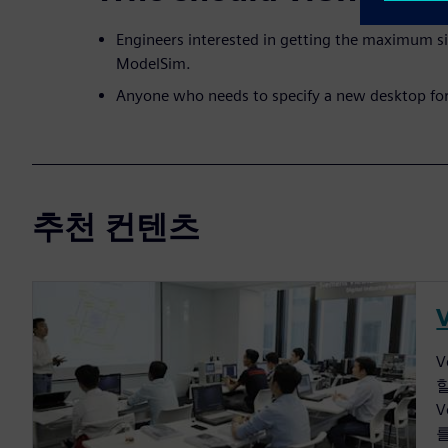
Engineers interested in getting the maximum s
ModelSim.
Anyone who needs to specify a new desktop fo
추천 컨텐츠
V
할
V