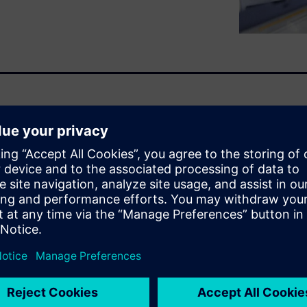
ts of ModelSim. The first one
to maximum simulation speed
prove simulation speed
ing style, running the
ning ModelSim.