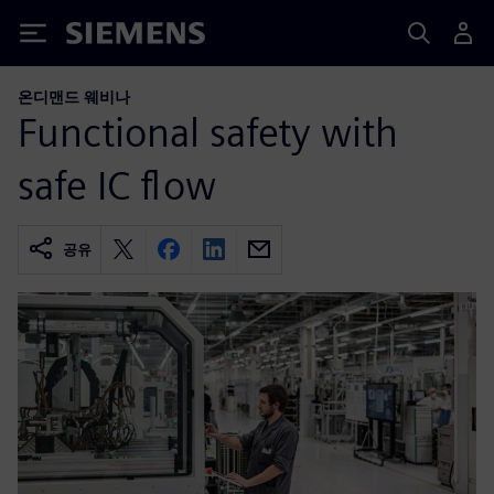
Siemens
온디맨드 웨비나
Functional safety with
safe IC flow
공유