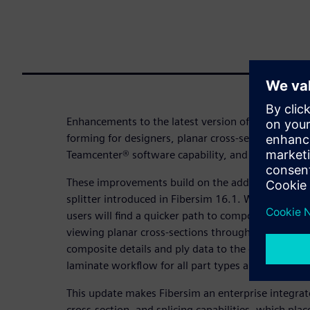
Enhancements to the latest version of the Fibersim
forming for designers, planar cross-section impro
Teamcenter® software capability, and explicit layer
These improvements build on the addition of the p
splitter introduced in Fibersim 16.1. With these 
users will find a quicker path to composite forming
viewing planar cross-sections through the midplan
composite details and ply data to the enterprise, 
laminate workflow for all part types and a more r
This update makes Fibersim an enterprise integrat
cross-section, and splicing capabilities, which place