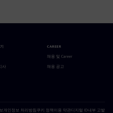
기
CAREER
채용 및 Career
지사
채용 공고
보
개인정보 처리방침
쿠키 정책
이용 약관
디지털 ID
내부 고발