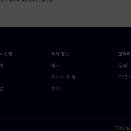
NS 소개
회사 정보
연락하
개
회사
문의
투자자 관계
각국 
료
전략
기업 정