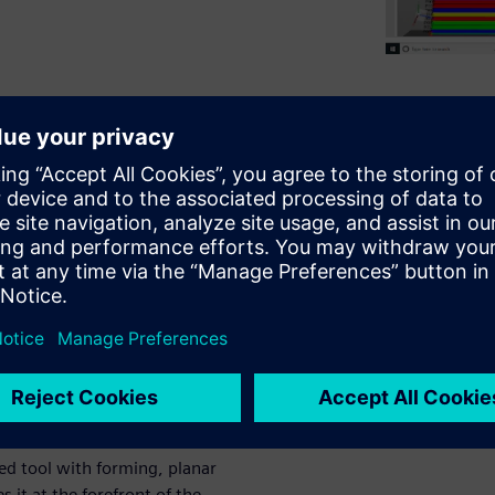
™ portfolio (17) include
vements, publish to
 splicing.
arametric zone transition
enhancements to Fibersim 17,
, a more intuitive option for
e of a ply, exposure of
full support of manufacturing
obust multi-ply workflow.
ed tool with forming, planar
s it at the forefront of the