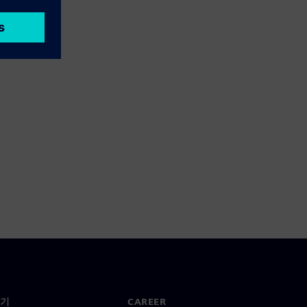
기
CAREER