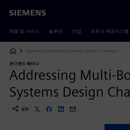
Siemens
제품 및 서비스
솔루션
산업
파트너 에코시스템
Addressing Multi-Board Systems Design Challenges
Siemens Digital Industries Software
온디맨드 웨비나
Addressing Multi-B
Systems Design Cha
공유