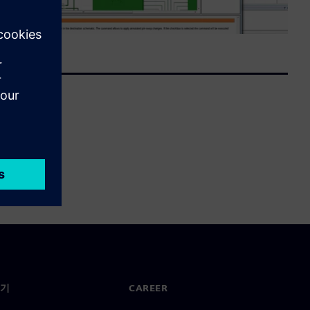
기
CAREER