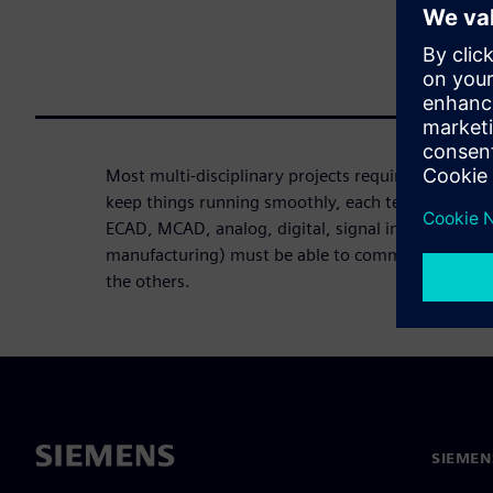
Most multi-disciplinary projects require engineers
keep things running smoothly, each team (systems
ECAD, MCAD, analog, digital, signal integrity, pow
manufacturing) must be able to communicate and c
the others.
SIEME