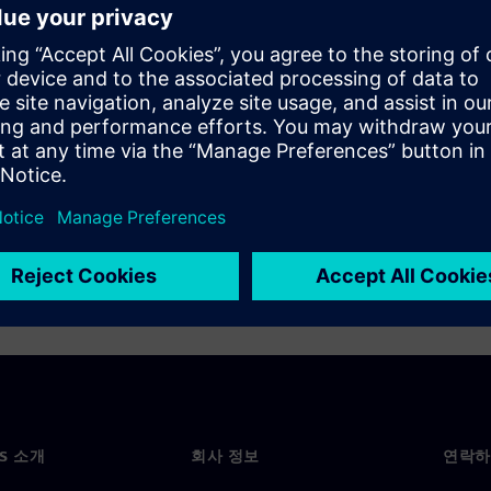
 to work simultaneously. To
 design, systems integration,
er integrity, thermal, and PCB
ollaborate efficiently with
NS 소개
회사 정보
연락하