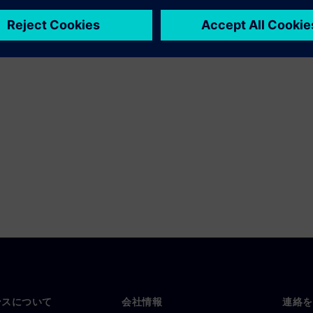
ロセスは両耳の音響測定から
評価手法で解析されます。こ
成功する製品の設計へとつな
ンスについて
会社情報
連絡を