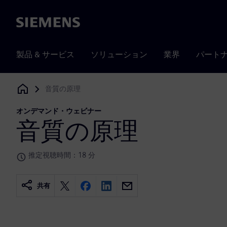
Siemens
製品 & サービス
ソリューション
業界
パート
音質の原理
Siemens Digital Industries Software
オンデマンド・ウェビナー
音質の原理
推定視聴時間：18 分
共有