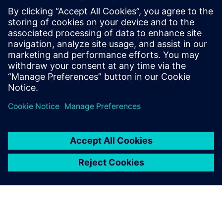
クラウドPLM -
Teamcenter X無償
評価版
業界をリードするPLMソフト
ウェアの評価版を30日間無料
でお試しください。