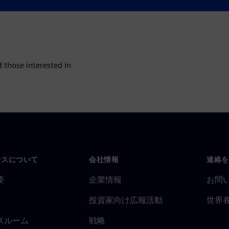
rifying high-end FPGA
 those interested in
ンスについて
会社情報
連絡を
要
企業情報
お問
投資家向け広報活動
世界
スルーム
戦略