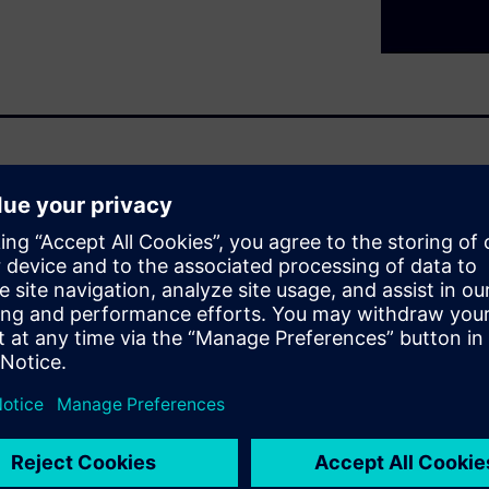
vity flows available in
d verification techniques and
n of high-end FPGA and ASIC.
 the differences between the
ulators