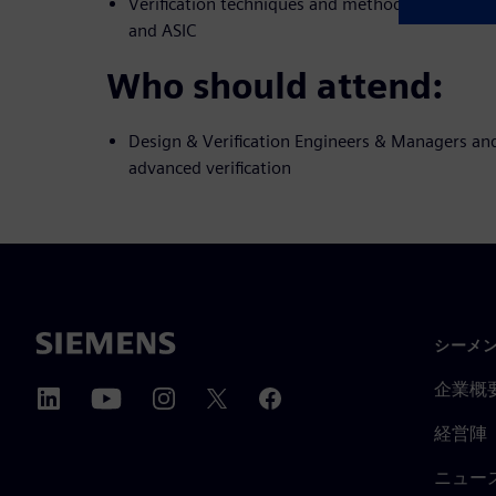
Verification techniques and methodology for ve
and ASIC
Who should attend:
Design & Verification Engineers & Managers and
advanced verification
シーメ
企業概
経営陣
ニュー