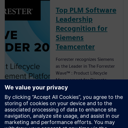
Top PLM Software
Leadership
Recognition for
Siemens
Teamcenter
Forrester recognizes Siemens
as the Leader in The Forrester
Wave™ : Product Lifecycle
Management for Discrete
Manufacturers, Q3 2025
analyst report
適応性の高いPLM