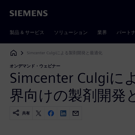
Siemens
製品 & サービス
ソリューション
業界
パート
Simcenter Culgiによる製剤開発と最適化
Siemens Digital Industries Software
オンデマンド・ウェビナー
Simcenter Culg
界向けの製剤開発
共有