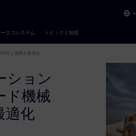
R
ナーエコシステム
トピックと知見
操作性と燃費を最適化
ーション
ード機械
最適化