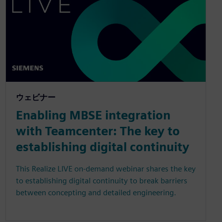
ウェビナー
Enabling MBSE integration
with Teamcenter: The key to
establishing digital continuity
This Realize LIVE on-demand webinar shares the key
to establishing digital continuity to break barriers
between concepting and detailed engineering.