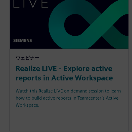
ウェビナー
Realize LIVE - Explore active
reports in Active Workspace
Watch this Realize LIVE on-demand session to learn
how to build active reports in Teamcenter’s Active
Workspace.