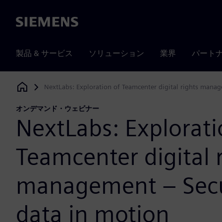
Siemens
製品 & サービス
ソリューション
業界
パート
NextLabs: Exploration of Teamcenter digital rights mana
Siemens Digital Industries Software
オンデマンド・ウェビナー
NextLabs: Explorati
Teamcenter digital 
management – Sec
data in motion