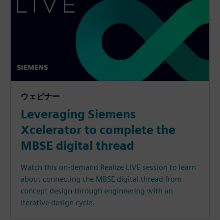
ウェビナー
Leveraging Siemens
Xcelerator to complete the
MBSE digital thread
Watch this on-demand Realize LIVE session to learn
about connecting the MBSE digital thread from
concept design through engineering with an
iterative design cycle.