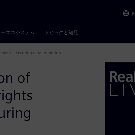
R
ナーエコシステム
トピックと知見
gement – Securing data in motion
on of
rights
uring