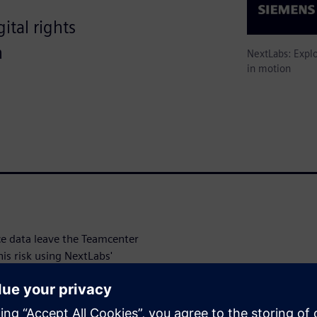
ital rights
n
NextLabs: Expl
in motion
nce data leave the Teamcenter
is risk using NextLabs'
 integrations.