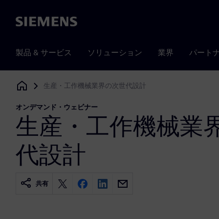
Siemens
製品 & サービス
ソリューション
業界
パート
生産・工作機械業界の次世代設計
Siemens Digital Industries Software
オンデマンド・ウェビナー
生産・工作機械業
代設計
共有