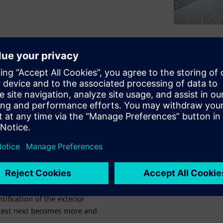
cause and act on it. Depending
alysis techniques are
ns most effectively in wind
from other noise sources and
noying source.
crucial to test with extremely
trialized testing processes
ification of the exterior
o test next becomes more and