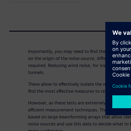
Importantly, you may need to find the noise root 
on the origin of the noise source, different NVH an
required. Reducing wind noise, for instance, happe
tunnels.
These allow to effectively isolate the wind noise 
find the most effective measures to reduce this an
However, as these tests are extremely costly, it is 
efficient measurement techniques. The use of indus
based on large beamforming arrays that allow ident
noise sources and use this data to decide what t
more a reference.