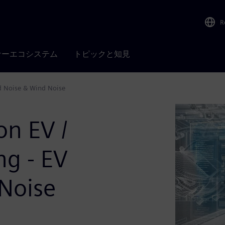
R
ナーエコシステム
トピックと知見
d Noise & Wind Noise
on EV /
g - EV
Noise