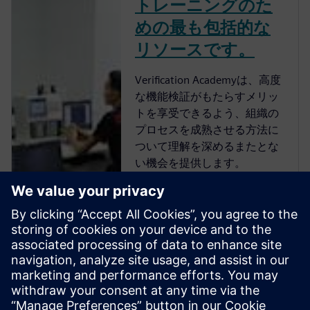
トレーニングのた
めの最も包括的な
リソースです。
Verification Academyは、高度
な機能検証がもたらすメリッ
トを享受できるよう、組織の
プロセスを成熟させる方法に
ついて理解を深めるまたとな
い機会を提供します。
Verification Academyは、最も
包括的なオンラインのUVM学
習リソースです。Verification
Academy教材のダウンロー
ド、Verification Methodology
Cookbookのドキュメトやコー
ド例、アカデミー・フォーラ
ム、オンライン・トレーニン