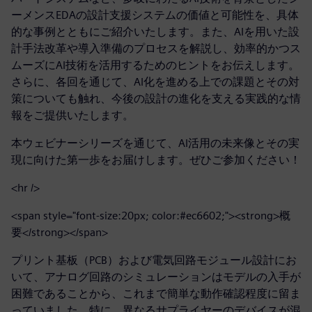
ーメンスEDAの設計支援システムの価値と可能性を、具体
的な事例とともにご紹介いたします。また、AIを用いた設
計手法改革や導入準備のプロセスを解説し、効率的かつス
ムーズにAI技術を活用するためのヒントをお伝えします。
さらに、各回を通じて、AI化を進める上での課題とその対
策についても触れ、今後の設計の進化を支える実践的な情
報をご提供いたします。
本ウェビナーシリーズを通じて、AI活用の未来像とその実
現に向けた第一歩をお届けします。ぜひご参加ください！
<hr />
<span style="font-size:20px; color:#ec6602;"><strong>概
要</strong></span>
プリント基板（PCB）および電気回路モジュール設計にお
いて、アナログ回路のシミュレーションはモデルの入手が
困難であることから、これまで簡単な動作確認程度に留ま
っていました。特に、異なるサプライヤーのデバイスが混