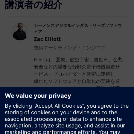
講演者の紹介
シーメンスデジタルインダストリーズソフトウ
ェア
Zac Elliott
技術マーケティング・エンジニア
Elliottは、医療、航空宇宙、自動車、公共
安全などの重要な分野の電子機器製造サ
ービス・プロバイダーと緊密に連携し、
優れたソフトウェアと自動化の実装を通
じてスマートファクトリーの基準が確実
に満たされるようにしています。世界有
数の受託電子機器メーカーでソリューシ
ョンを考案した経験があり、インダスト
リー4.0の市場ダイナミクスを深く理解し
ています。Elliottは特にIPC作業グループ
に積極的に貢献し、重要な電子部品のト