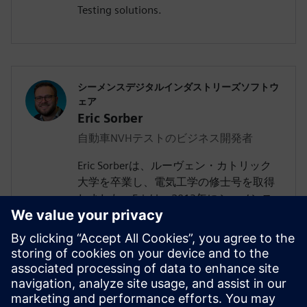
Testing solutions.
シーメンスデジタルインダストリーズソフトウ
ェア
Eric Sorber
自動車NVHテストのビジネス開発者
Eric Sorberは、ルーヴェン・カトリック
大学を卒業し、電気工学の修士号を取得
しました。Ericは、2013年にシーメンス
に入社して以来、騒音振動テストで10年
の経験があります。現在、Ericはビジネス
開発チームの一員として、コンポーネン
トベースの伝達経路解析と仮想プロトタ
イプを使用したNVH予測というテーマに
専念しています。前職では、アプリケー