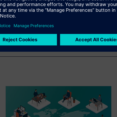
using low-code
loyees, partners, and
erational trends and gain
nds