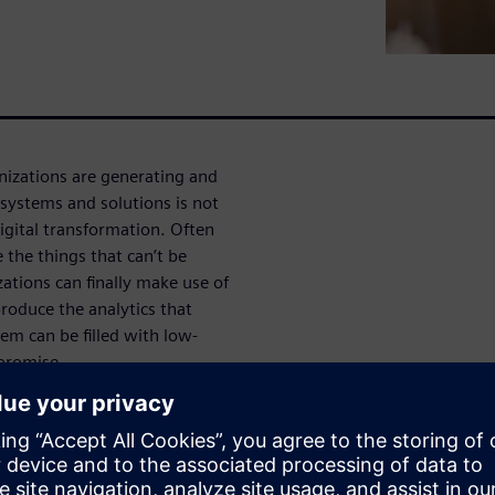
nizations are generating and
systems and solutions is not
digital transformation. Often
 the things that can’t be
tions can finally make use of
roduce the analytics that
em can be filled with low-
promise.
d while keeping the existing