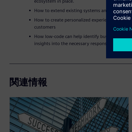
ecosystem in place.
How to extend existing systems and solutions 
How to create personalized experiences for emp
customers
How low-code can help identify business and op
insights into the necessary response to the tre
関連情報