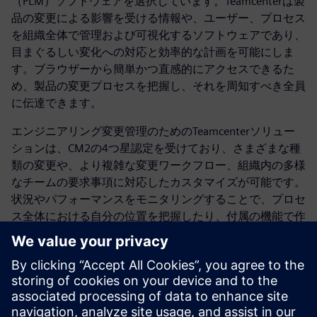
（PLM）ソフトウェアを選択しています。Teamcenterは製
品の変更による影響を受ける情報や、ユーザー、プロセス
を組織全体で管理および可視化するソフトウェアであり、
目まぐるしい変化への対応と効率的な計画を可能にしま
す。ブラウザーから簡単かつ直感的にアクセスできるた
め、製品の変更プロセスを把握し、それを周知すべき全員
に伝達できます。
エンジニアリング変更管理のためのTeamcenterソリュー
ションは、CM2の4つ星認定を受けており、さまざまな種
類の変更や、より複雑な変更ワークフロー、組織内の多様
なチームの要求事項に対応したカスタマイズが可能です。
状況やパフォーマンスをモニタリングすることで、プロセ
ス全体における自分の位置を把握したり、付属の機能で作
成された変更管理レポートを確認したりできます。クロー
ズド・ループ・プロセスの中で、フィードバック、監査の
履歴や追跡が可能な完全なトレーサビリティ、および問題
解決が実行され、重要な製品品質データの特定、分析、お
よび共有が行われます。