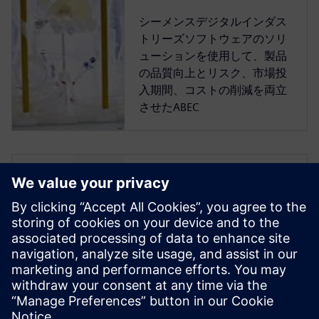
シーメンスデジタルインダス
トリーズソフトウェアのソリ
ューションを使用して、製品
の品質向上とリスク、市場投
入期間、コストの削減を両立
させたABEC
医薬品製造におけ
るマルチフィジッ
クス・シミュレー
ション： CFDと
DEMによる混合器
と造粒機の最適化