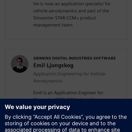
He is now an application specialist for
vehicle aerodynamics and part of the
Simcenter STAR-CCM+ product
management team.
SIEMENS DIGITAL INDUSTRIES SOFTWARE
Emil Ljungskog
Application Engineering for Vehicle
Aerodynamics
Emil is an Application Engineer for
Simcenter STAR-CCM+ based in
Gothenburg, Sweden. After receiving his
PhD in Vehicle Aerodynamics from
Chalmers University of Technology in
2019, he joined Siemens, where he is now