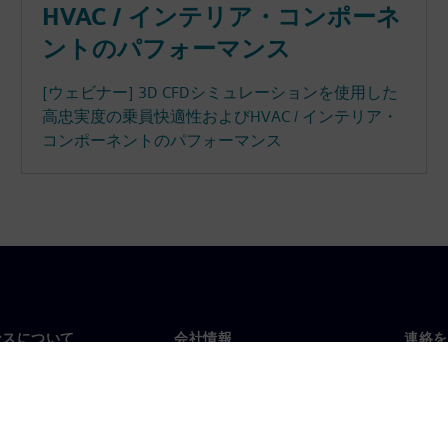
HVAC / インテリア・コンポーネ
ントのパフォーマンス
[ウェビナー] 3D CFDシミュレーションを使用した
高忠実度の乗員快適性およびHVAC / インテリア・
コンポーネントのパフォーマンス
ンスについて
会社情報
連絡を
要
企業情報
お問
投資家向け広報活動
世界