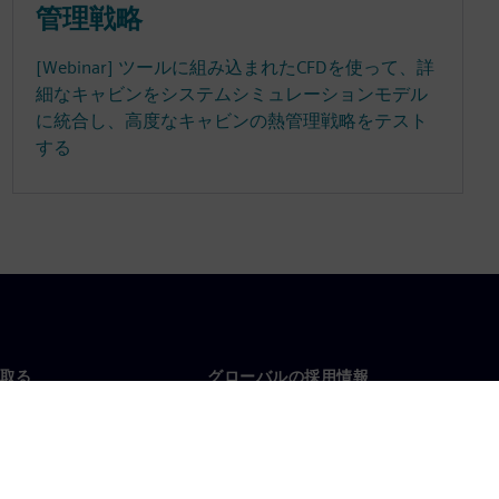
管理戦略
[Webinar] ツールに組み込まれたCFDを使って、詳
細なキャビンをシステムシミュレーションモデル
に統合し、高度なキャビンの熱管理戦略をテスト
する
取る
グローバルの採用情報
い合わせ
仕事とキャリア
各地の事業拠点
募集中の職種