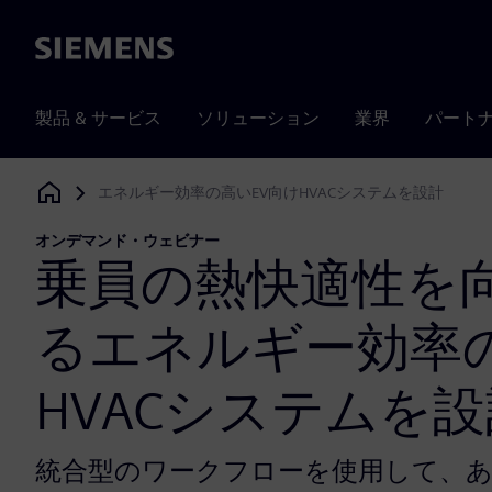
Siemens
製品 & サービス
ソリューション
業界
パート
エネルギー効率の高いEV向けHVACシステムを設計
Siemens Digital Industries Software
オンデマンド・ウェビナー
乗員の熱快適性を
るエネルギー効率
HVACシステムを
統合型のワークフローを使用して、