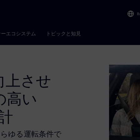
R
ナーエコシステム
トピックと知見
向上させ
の高い
設計
あらゆる運転条件で