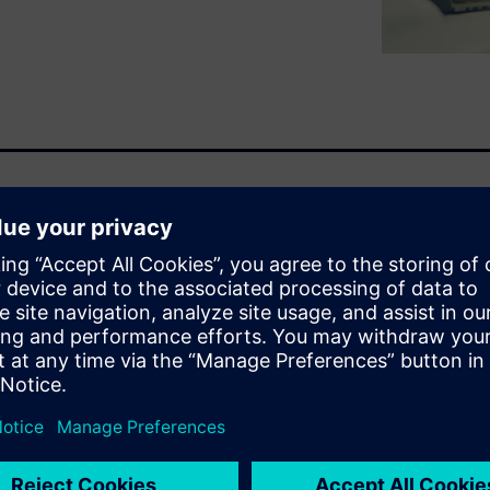
計の両チームにかかるプレッ
り、エラーの修正や重複した
可欠です。
で、これらの課題に効果的に
のようなMCAD環境に配線データを転
なすべての情報にアクセスで
時間を省きます。結果として
sにフィードバックされ、より正確な
質が向上します。さらに、
alsにインポートして2D表現に変換
し、データの重複によるエラ