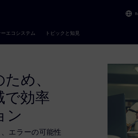
R
ナーエコシステム
トピックと知見
のため、
域で効率
ョン
し、エラーの可能性