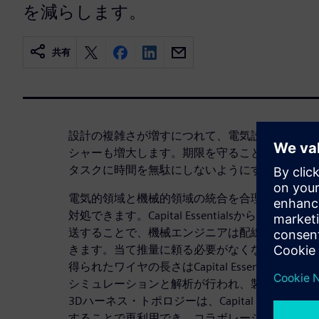
を減らします。
共有
設計の複雑さが増すにつれて、電気設計と機械設
シャーも増大します。期限を守ることが重要にな
タスクに時間を無駄にしないようにすることが不
電気的領域と機械的領域の統合を合理化すること
対処できます。Capital EssentialsからNX
送することで、機械エンジニアは配線設計に必要
きます。当て推量に頼る必要がなくなり、無駄な
得られたワイヤの長さはCapital Essential
シミュレーションと解析が行われ、製品全体の品
3Dハーネス・トポロジーは、Capital Essenti
することで再利用でき、コラボレーションを促進