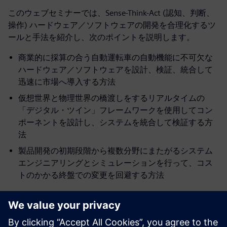
このウェブセミナーでは、Sense-Think-Act (認知、判断、
操作) ハードウェア／ソフトウェアの開発を合理化するツ
ールと手法を紹介し、次のポイントを説明します。
商業的に採算の合う自動運転車の自動機能に不可欠な
ハードウェア／ソフトウェアを設計、検証、統合して
迅速に市場へ導入する方法
仮想世界と物理世界の橋渡しをするリアルタイムの
「デジタル・ツイン」フレームワークを使用してコン
ポーネントを設計し、システムを統合して検証する方
法
製品開発の初期段階から複数分野にまたがるシステム
エンジニアリングとシミュレーションを行って、コス
トのかかる終盤での変更を回避する方法
講演者について:
Puneet Sinha
Puneet Sinhaは、シーメンスPLMソフトウェア、メカニカ
ル・アナリシス部門のオートモーティブマネージャーで