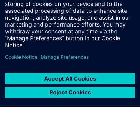
す。シーメンス入社以前には、ゼネラルモーターズのグロ
ーバル研究開発チームのリーダーとして、燃料電池車やバ
ッテリー電気自動車のさまざまな問題を解決しました。ま
た、リチウムイオンバッテリーメーカー、Saftでも実績を
積んでいます。Puneetは、ペンシルバニア州立大学で機械
工学の博士号を取得。20以上の論文を執筆し、燃料電池
やバッテリーシステムの設計、運用戦略に関する7つの特
許を取得しています。