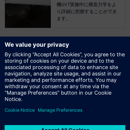
機GVT実施中に構造力学をよ
り詳細に把握することができ
ます。
ユーザー事例 |
General Atomics
Aeronautical
Systems (GA-ASI)
Siemens Xceleratorを導入した
GA-ASIは、詳細な構造設計の
作業時間を25%短縮しまし
た。