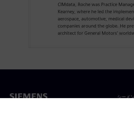
CIMdata, Roche was Practice Manage
Kearney, where he led the implement
aerospace, automotive, medical devi
companies around the globe. He prev
architect for General Motors’ world
シーメ
企業概
経営陣
ニュー