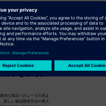
行することで、イノベーショ
認の回数を増やせます。航空
複雑なプログラムをより迅速
妥当性確認を継続して実行す
トの要件を短期間で満たせる
した内容を確認します。アジ
のどの時点でも新機能を簡単
できます。アジャイルスプリ
ては、CIMdataとシーメ
な競争を勝ち抜
新的な製品へのニーズの高ま
、新しい製品開発手法の導入