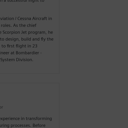
 a successful flight to
iation / Cessna Aircraft in
oles. As the chief
e Scorpion Jet program, he
to design, build and fly the
o first flight in 23
ineer at Bombardier -
 System Division.
or
experience in transforming
ring processes. Before