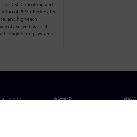
r for CSC Consulting and
ation of PLM offerings for
ce, and high-tech
iously served as chief
wide engineering systems.
ンスについて
会社情報
連絡を
要
企業情報
お問
投資家向け広報活動
世界
スルーム
戦略