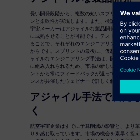
長い開発段階から、複数の短いスプリントへと移
ンと柔軟性が実現します。また、検証と妥当性確
宇宙メーカーはアジャイルな製品開発によって、
に成熟させることが可能です。テストと、検証、
ることで、それぞれのエンジニアリングスプリン
からです。スプリントの最後に、仮想的にテスト
ャイルなエンジニアリング手法は、開発プロセス
に組み入れられるため、市場の新しい要求に対応
ントから常にフィードバックが返ってくる価値につい
ンスが共催したウェビナーで詳しく解説します。
アジャイル手法で新た
く
航空宇宙企業はすでに予算削減の影響と、より革
りを感じ取っています。市場の機会を素早く捉え