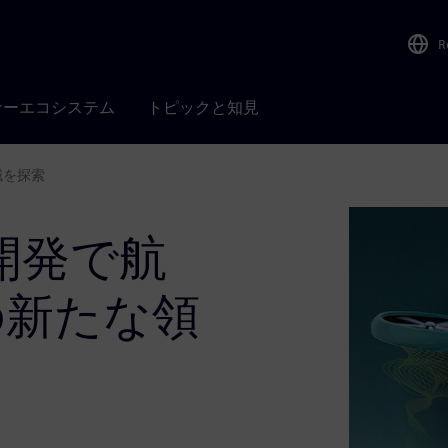
R
ナーエコシステム
トピックと知見
域を探索
開発で航
の新たな領