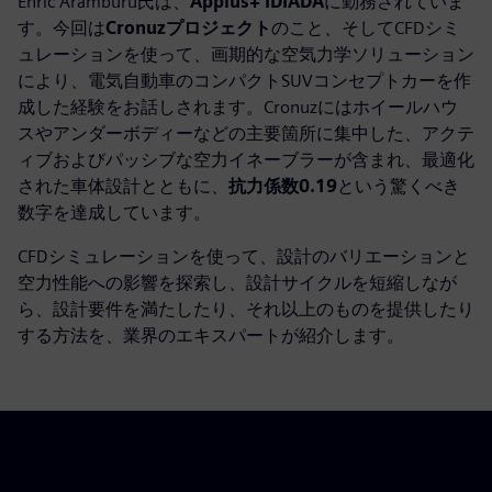
Enric Aramburu氏は、
Applus+ IDIADA
に勤務されていま
す。今回は
Cronuzプロジェクト
のこと、そしてCFDシミ
ュレーションを使って、画期的な空気力学ソリューション
により、電気自動車のコンパクトSUVコンセプトカーを作
成した経験をお話しされます。Cronuzにはホイールハウ
スやアンダーボディーなどの主要箇所に集中した、アクテ
ィブおよびパッシブな空力イネーブラーが含まれ、最適化
された車体設計とともに、
抗力係数0.19
という驚くべき
数字を達成しています。
CFDシミュレーションを使って、設計のバリエーションと
空力性能への影響を探索し、設計サイクルを短縮しなが
ら、設計要件を満たしたり、それ以上のものを提供したり
する方法を、業界のエキスパートが紹介します。