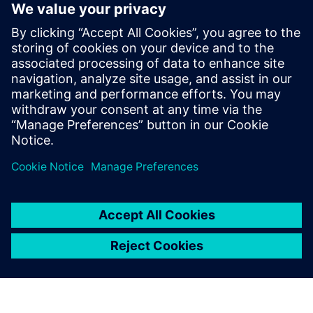
problemi di NVH (Noise, Vibration, Harshnes),
guidabilità, autonomia, sicurezza, aerodinamica e
gestione termica ed energetica, e convalidare a livello
fisico componenti e scelte in merito all’architettura
durante l’integrazione.
In che modo le nostre soluzioni di simulazione e test
aiutano OEM e fornitori ad accelerare la progettazione
del prodotto, sfruttando l'ottimizzazione per adattarsi
all'autonomia del veicolo e ad altri megatrend del
settore automobilistico.