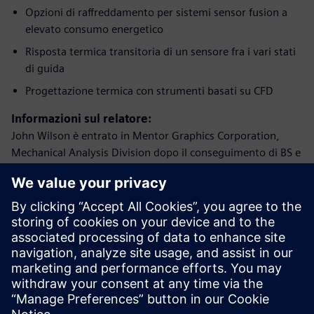
Opzioni di raffreddamento per sistemi sensor fusion a
elevato consumo energetico
Risposta termica transitoria di un sensore fra i vari stati
di guida
Progettazione termica con strumenti basati su CFD
Informazioni sul relatore:
John Wilson è entrato in Mentor Graphics Corporation,
Mechanical Analysis Division dopo il conseguimento di BS e
MS in Ingegneria meccanica presso la University of
Colorado di Denver. Dal suo ingresso nel 1999, John ha
collaborato a oltre 70 progetti nel campo della gestione
termica e del flusso d’aria, spesso come responsabile. La
sua competenza in materia di modellazione e progettazione
spazia dal livello dei componenti ai data center,
dall’ottimizzazione dei dissipatori di calore alla sviluppo di
modelli compatti. John ha una vasta esperienza nella
correlazione test e analisi a livello di pacchetti IC, grazie al