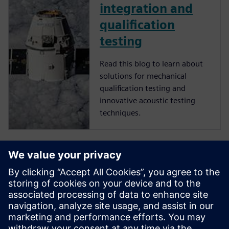
integration and
qualification
testing
Read this blog to learn about
solutions for mechanical
qualification testing and
innovative acoustic testing
techniques.
Case study |
Thales Alenia
Space
Leading European satellite