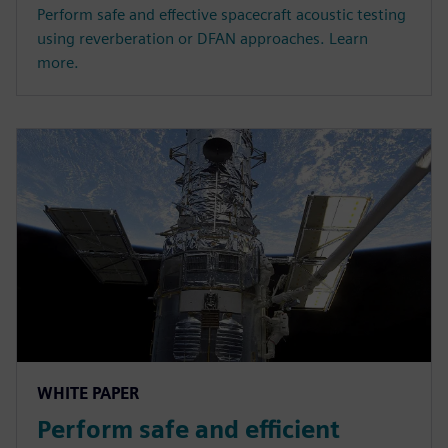
Perform safe and effective spacecraft acoustic testing
using reverberation or DFAN approaches. Learn
more.
WHITE PAPER
Perform safe and efficient