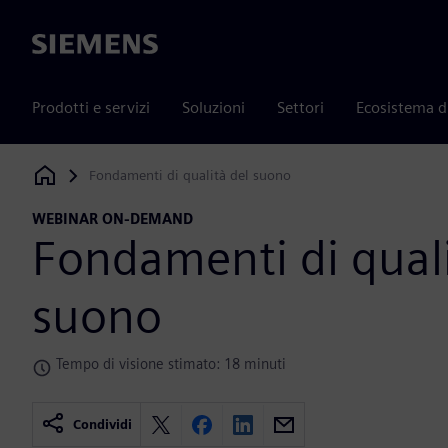
Siemens
Prodotti e servizi
Soluzioni
Settori
Ecosistema d
Fondamenti di qualità del suono
Siemens Digital Industries Software
WEBINAR ON-DEMAND
Fondamenti di quali
suono
Tempo di visione stimato: 18 minuti
Condividi