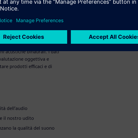
Pressure Level), ma non terrà
mano. Gli ingegneri del suono
aspetti, in modo da migliorare
so verso l'implementazione di
 Un tipico processo di
i acustiche binaurali. I dati
 valutazione oggettiva e
are prodotti efficaci e di
ità dell’audio
e il nostro udito
nzano la qualità del suono