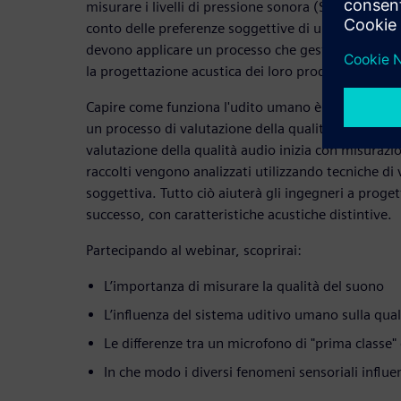
misurare i livelli di pressione sonora (SPL, Sound 
conto delle preferenze soggettive di un cervello u
devono applicare un processo che gestisca questi 
la progettazione acustica dei loro prodotti.
Capire come funziona l'udito umano è il primo pas
un processo di valutazione della qualità del suono.
valutazione della qualità audio inizia con misurazion
raccolti vengono analizzati utilizzando tecniche di
soggettiva. Tutto ciò aiuterà gli ingegneri a progett
successo, con caratteristiche acustiche distintive.
Partecipando al webinar, scoprirai:
L’importanza di misurare la qualità del suono
L’influenza del sistema uditivo umano sulla qual
Le differenze tra un microfono di "prima classe" 
In che modo i diversi fenomeni sensoriali influe