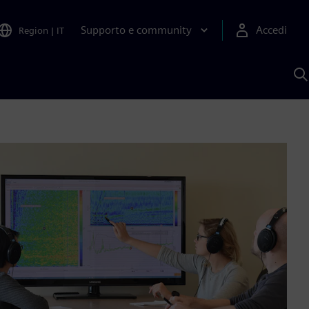
Supporto e community
Accedi
Region
|
IT
C
c
S
A