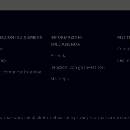
AZIONI SU SIEMENS
INFORMAZIONI
METTI
SULL'AZIENDA
mo
Contat
Azienda
hip
Sedi 
Relazioni con gli investitori
 e comunicati stampa
Strategia
formazioni aziendali
Informativa sulla privacy
Informativa sui cook