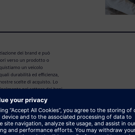
ziazione dei brand e può
ori verso un prodotto o
cquistiamo un veicolo
li durabilità ed efficienza,
ostre scelte di acquisto. Lo
ipalmente nel settore dei beni
el suono percepita è
. Il sistema uditivo umano,
elle più comuni
ofono. Un microfono può