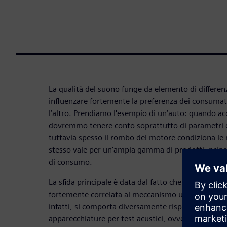
La qualità del suono funge da elemento di differen
influenzare fortemente la preferenza dei consumat
l’altro. Prendiamo l'esempio di un’auto: quando a
dovremmo tenere conto soprattutto di parametri qua
tuttavia spesso il rombo del motore condiziona le n
stesso vale per un'ampia gamma di prodotti, princ
di consumo.
La sfida principale è data dal fatto che la qualità d
fortemente correlata al meccanismo uditivo umano
infatti, si comporta diversamente rispetto a una d
apparecchiature per test acustici, ovvero il micr