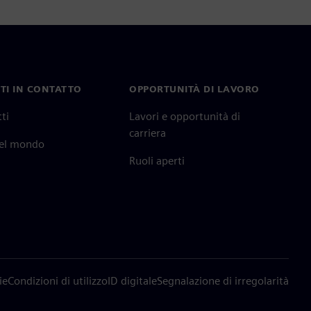
TI IN CONTATTO
OPPORTUNITÀ DI LAVORO
ti
Lavori e opportunità di
carriera
nel mondo
Ruoli aperti
ie
Condizioni di utilizzo
ID digitale
Segnalazione di irregolarità