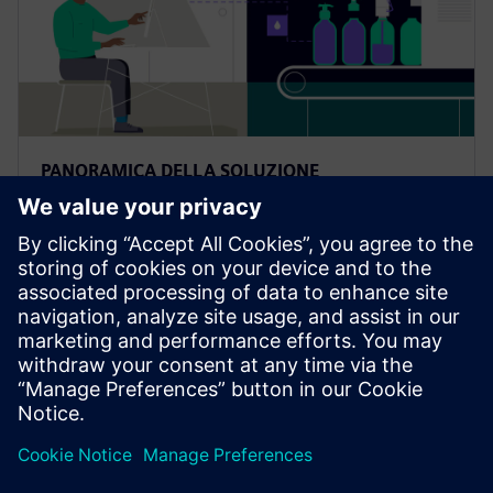
PANORAMICA DELLA SOLUZIONE
Massimizzare l'efficienza:
Trasforma i beni di consumo
confezionati con la simulazione
Scopri come la simulazione nel settore dei beni di
consumo confezionati accelera l'innovazione,
personalizza l'esperienza del cliente e aumenta
l'efficienza.