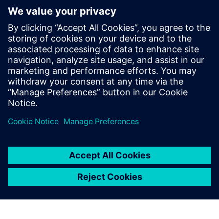
Relatore
SIEMENS DIGITAL INDUSTRIES SOFTWARE
Fabio Bolandrina
Portfolio Developer Executive Simulation
Products