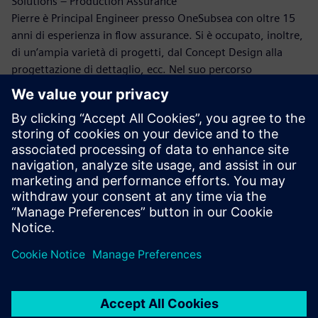
Solutions – Production Assurance
Pierre è Principal Engineer presso OneSubsea con oltre 15
anni di esperienza in flow assurance. Si è occupato, inoltre,
di un’ampia varietà di progetti, dal Concept Design alla
progettazione di dettaglio, ecc. Nel suo percorso
professionale ha lavorato a lungo su questioni relative alla
flow assurance. Cinque anni fa, Pierre ha riscoperto il
mondo della simulazione CFD per il settore petrolifero e del
gas e da allora ha lavorato ai fenomeni legati all’erosione e
all’analisi delle vibrazioni prodotte dal flusso d’acqua.
Dr. Bruce Kakimpa – Principal Engineer
Bruce è Principal Engineer presso Norton Straw. Vanta oltre
10 anni di esperienza in analisi CFD, parametri ASAE e sfide
ingegneristiche nella progettazione di attrezzature
sottomarine e nel settore petrolifero e del gas.