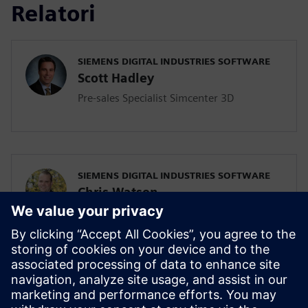
Relatori
SIEMENS DIGITAL INDUSTRIES SOFTWARE
Scott Hadley
Pre-sales Specialist Simcenter 3D
SIEMENS DIGITAL INDUSTRIES SOFTWARE
Chris Watson
Technical Manager, Simcenter FLOEFD
SIEMENS DIGITAL INDUSTRIES SOFTWARE
Scott Hadley