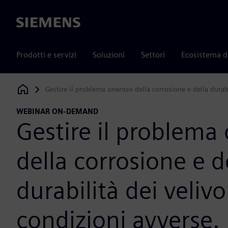
Siemens
Prodotti e servizi
Soluzioni
Settori
Ecosistema d
Gestire il problema oneroso della corrosione e della durabi
Siemens Digital Industries Software
WEBINAR ON-DEMAND
Gestire il problema
della corrosione e d
durabilità dei velivol
condizioni avverse.