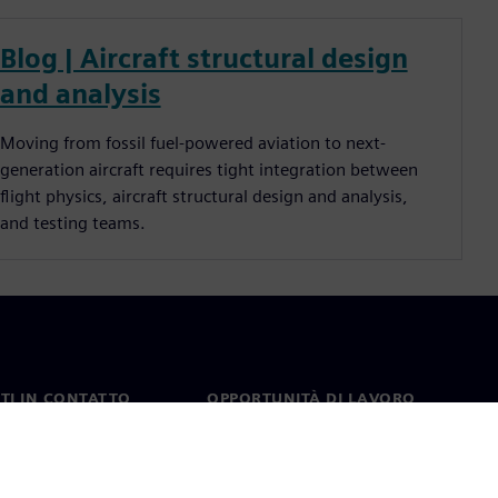
Blog | Aircraft structural design
and analysis
Moving from fossil fuel-powered aviation to next-
generation aircraft requires tight integration between
flight physics, aircraft structural design and analysis,
and testing teams.
TI IN CONTATTO
OPPORTUNITÀ DI LAVORO
ti
Lavori e opportunità di
carriera
nel mondo