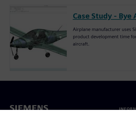
Case Study - Bye
Airplane manufacturer uses S
product development time for 
aircraft.
INFORM
Chi sia
Leaders