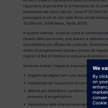
Un altro impatto significativo della corrosione per 
riguarda la disponibilità (o la mancanza di) di ass
produzione dei nuovi velivoli, come l'F-35 Joint Str
prolungare le ore di volo delle flotte attuali come p
10.000 ore. (USNI News, Aprile 2019).
In questo webinar, scoprirai come la combinazione
l’analisi della corrosione, può aiutarti a realizzare 
una selezione più efficace dei materiali. Dimostrer
analisi di progettazione possano aiutare gli ingegn
migliori al fine di limitare la comparsa di problemi 
Verranno trattati i seguenti argomenti:
Impatto del digital twin sulla durabilità dei vel
Validazione dei meccanismi di corrosione galva
Metodi per identificare i problemi di corrosione 
processo di progettazione
Valutazione delle alternative progettuali propo