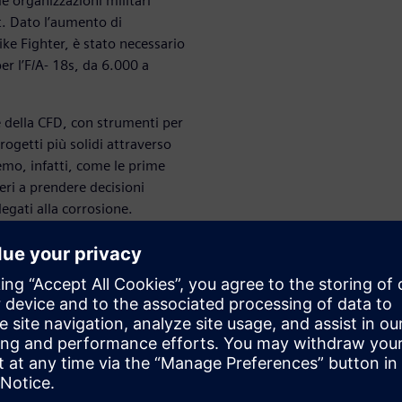
le organizzazioni militari
et. Dato l’aumento di
ike Fighter, è stato necessario
er l’F/A- 18s, da 6.000 a
 della CFD, con strumenti per
progetti più solidi attraverso
emo, infatti, come le prime
eri a prendere decisioni
legati alla corrosione.
ivoli di nuova generazione
nica
galvanica all’interno del
ste attraverso la simulazione