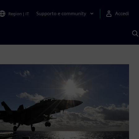
Supporto e community
Accedi
Region
|
IT
C
c
S
A