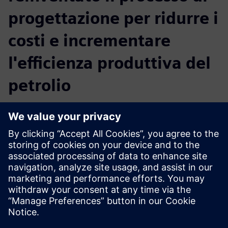
progettazione per ridurre i
costi e incrementare
l'efficienza produttiva del
petrolio
Passando da un approccio basato sulla progettazione degli
esperimenti (DoE, Design of Experiments) all'utilizzo di un
software di simulazione per il settore petrolifero e del gas
(HEEDS), FCM Technology è riuscita a:
Valutare più di 150 progetti
Identificare 3 gruppi di progetti
Ottimizzare del 20% le prestazioni di trasferimento del
calore