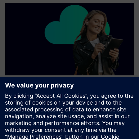
EBOOK
Il potenziale del PLM basato sul
cloud
I produttori di componenti scelgono una soluzione
PLM basata su cloud per sviluppare i prodotti
intelligenti e configurabili di cui hanno bisogno i loro