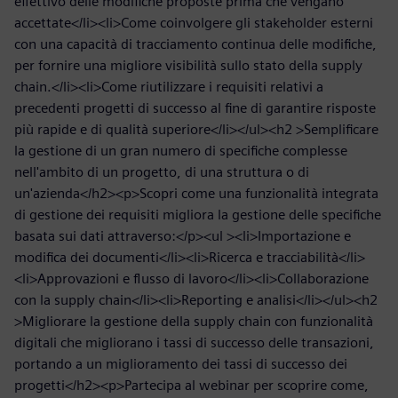
effettivo delle modifiche proposte prima che vengano
accettate</li><li>Come coinvolgere gli stakeholder esterni
con una capacità di tracciamento continua delle modifiche,
per fornire una migliore visibilità sullo stato della supply
chain.</li><li>Come riutilizzare i requisiti relativi a
precedenti progetti di successo al fine di garantire risposte
più rapide e di qualità superiore</li></ul><h2 >Semplificare
la gestione di un gran numero di specifiche complesse
nell'ambito di un progetto, di una struttura o di
un'azienda</h2><p>Scopri come una funzionalità integrata
di gestione dei requisiti migliora la gestione delle specifiche
basata sui dati attraverso:</p><ul ><li>Importazione e
modifica dei documenti</li><li>Ricerca e tracciabilità</li>
<li>Approvazioni e flusso di lavoro</li><li>Collaborazione
con la supply chain</li><li>Reporting e analisi</li></ul><h2
>Migliorare la gestione della supply chain con funzionalità
digitali che migliorano i tassi di successo delle transazioni,
portando a un miglioramento dei tassi di successo dei
progetti</h2><p>Partecipa al webinar per scoprire come,