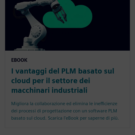
EBOOK
I vantaggi del PLM basato sul
cloud per il settore dei
macchinari industriali
Migliora la collaborazione ed elimina le inefficienze
dei processi di progettazione con un software PLM
basato sul cloud. Scarica l'eBook per saperne di più.