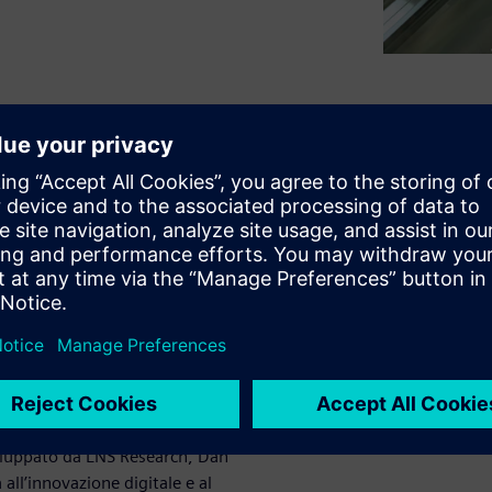
i (NPI) e Operazioni esiste da
a di gestione della qualità in
attutto informazioni e dati
 operazioni.
i di creare un ponte,
i singoli reparti ad un
l reparto qualità.
iluppato da LNS Research, Dan
à all’innovazione digitale e al