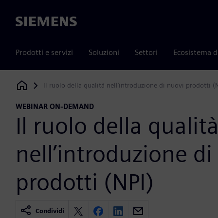
Siemens
Prodotti e servizi
Soluzioni
Settori
Ecosistema d
Il ruolo della qualità nell’introduzione di nuovi prodotti (
Siemens Digital Industries Software
WEBINAR ON-DEMAND
Il ruolo della qualit
nell’introduzione di
prodotti (NPI)
Condividi