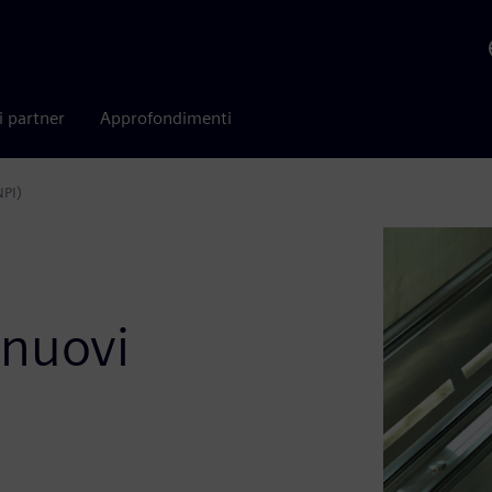
i partner
Approfondimenti
NPI)
à
 nuovi