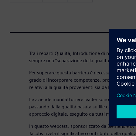
Tra i reparti Qualità, Introduzione di nuovi prodott
sempre una “separazione della qualità”.
Per superare questa barriera è necessario un sistem
grado di incorporare competenze, procedure e sopr
relativi alla qualità provenienti sia da NPI sia dalle
Le aziende manifatturiere leader sono quelle capac
passando dalla qualità basata su file ed eseguita da
approccio digitale, eseguito da tutti ma guidato da
In questo webcast, sponsorizzato da Siemens e sv
Jacobs rivela il significativo contributo della qualit