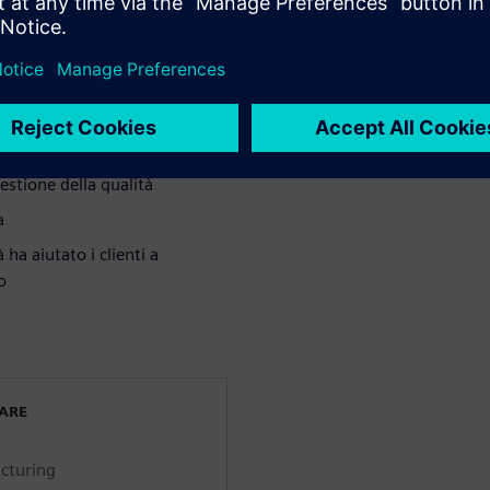
trollo qualità a ciclo chiuso
nalizzare completamente i
gestione della qualità
a
ha aiutato i clienti a
o
WARE
cturing