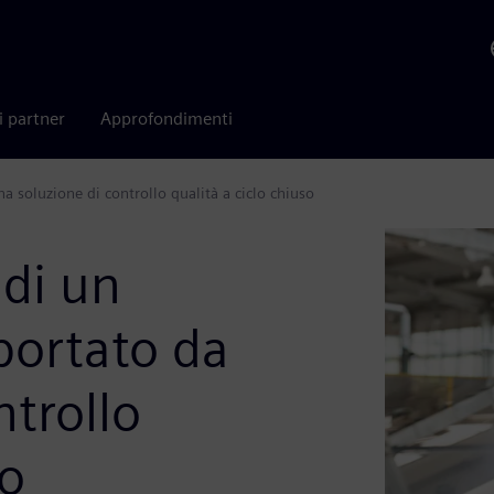
i partner
Approfondimenti
a soluzione di controllo qualità a ciclo chiuso
 di un
ortato da
ntrollo
so