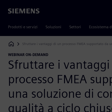
Siemens
Prodotti e servizi
Soluzioni
Settori
Ecosistema d
Sfruttare i vantaggi di un processo FMEA supportato da un
Siemens Digital Industries Software
WEBINAR ON-DEMAND
Sfruttare i vantaggi
processo FMEA supp
una soluzione di co
qualità a ciclo chiu