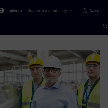
Supporto e community
Accedi
Region
|
IT
C
c
S
A