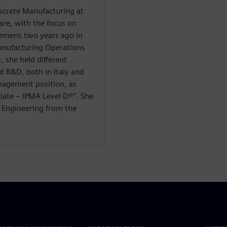
iscrete Manufacturing at
are, with the focus on
Siemens two years ago in
anufacturing Operations
 she held different
 R&D, both in Italy and
nagement position, as
ate – IPMA Level D®️”. She
 Engineering from the