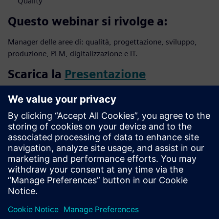
Quality
Questo webinar si rivolge a:
Manager delle aree di: qualità, progettazione, sviluppo,
produzione, PLM, digitalizzazione e IT.
Scarica la
Presentazione
Il vostro relatore:
Relatore
SIEMENS DIGITAL INDUSTRIES SOFTWARE
Marco Cassani
Portfolio Development Executive