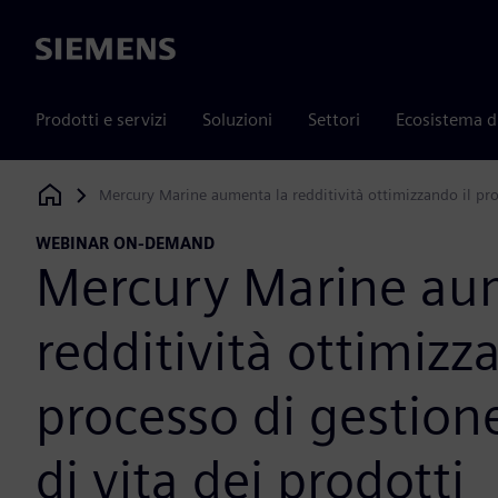
Siemens
Prodotti e servizi
Soluzioni
Settori
Ecosistema d
Mercury Marine aumenta la redditività ottimizzando il proc
Siemens Digital Industries Software
WEBINAR ON-DEMAND
Mercury Marine au
redditività ottimizz
processo di gestione
di vita dei prodotti