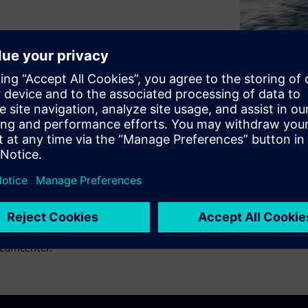
 domina il settore
si coinvolti nello sviluppo
i, Mercury Marine si affida al
ta del prodotto (PLM) allo
igliorare l'efficienza dei
i ciclo e migliorato
 Teamcenter.