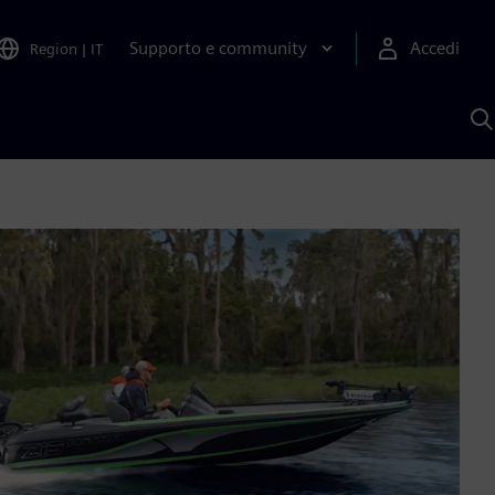
Supporto e community
Accedi
Region
|
IT
C
c
S
A