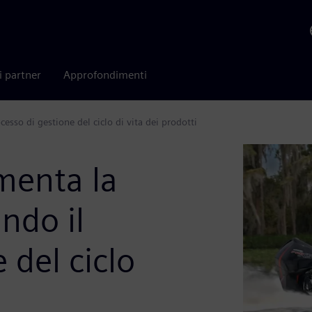
i partner
Approfondimenti
esso di gestione del ciclo di vita dei prodotti
menta la
ando il
 del ciclo