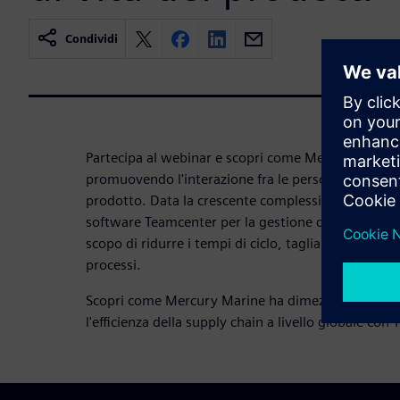
Condividi
Partecipa al webinar e scopri come Mercury Marine
promuovendo l'interazione fra le persone e i proces
prodotto. Data la crescente complessità dei prodott
software Teamcenter per la gestione del ciclo di vi
scopo di ridurre i tempi di ciclo, tagliare i costi e m
processi.
Scopri come Mercury Marine ha dimezzato i tempi d
l'efficienza della supply chain a livello globale con